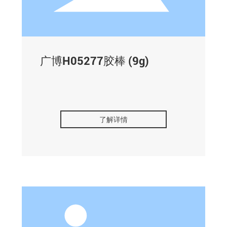
广博H05277胶棒 (9g)
了解详情