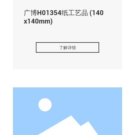
广博H01354纸工艺品 (140
x140mm)
了解详情