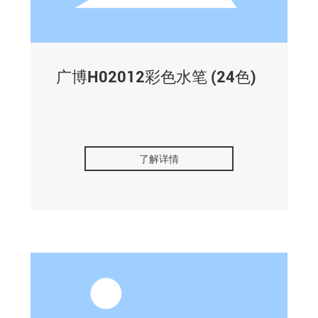
广博H02012彩色水笔 (24色)
了解详情