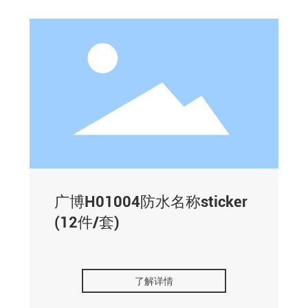
广博H01004防水名称sticker
(12件/套)
了解详情