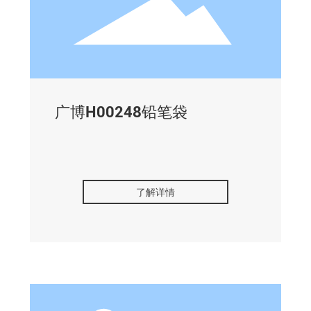
广博H00248铅笔袋
了解详情