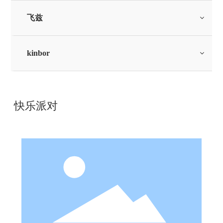
飞兹
kinbor
快乐派对